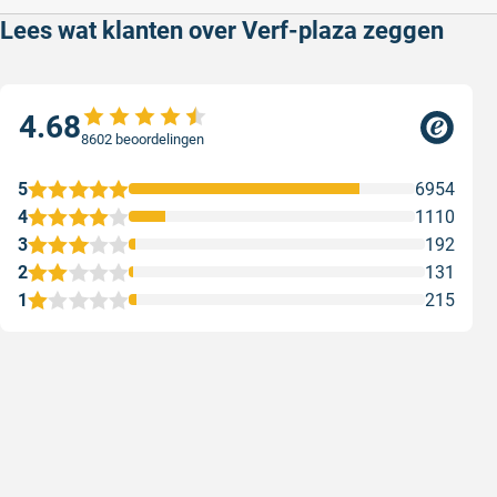
Lees wat klanten over Verf-plaza zeggen
4.68
8602 beoordelingen
5
6954
4
1110
3
192
2
131
1
215
Snelle levering
Keurig
Snelle levering!
Goed verp
prijs
Geschreven door Nancy K. op 7 augustus 2026
Geschreve