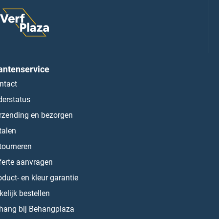
antenservice
ntact
derstatus
rzending en bezorgen
talen
tourneren
ferte aanvragen
oduct- en kleur garantie
kelijk bestellen
hang bij Behangplaza