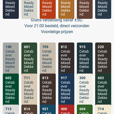
Ready
Ready
Ready
Ready
Ready
Ready
Mixed
Mixed
Mixed
Mixed
Mixed
Mixed
Dekke
Dekke
Dekke
Dekke
Dekke
Dekke
nd
nd
nd
nd
nd
nd
Gratis verzending vanaf €50,-
Voor 21:00 besteld, direct verzonden
Voordelige prijzen
130
601
709
812
915
220
Cetab
Cetab
Cetab
Cetab
Cetab
Cetab
ever
ever
ever
ever
ever
ever
Ready
Ready
Ready
Ready
Ready
Ready
Mixed
Mixed
Mixed
Mixed
Mixed
Mixed
Dekke
Dekke
Dekke
Dekke
Dekke
Dekke
nd
nd
nd
nd
nd
nd
602
711
813
917
300
603
Cetab
Cetab
Cetab
Cetab
Cetab
Cetab
ever
ever
ever
ever
ever
ever
Ready
Ready
Ready
Ready
Ready
Ready
Mixed
Mixed
Mixed
Mixed
Mixed
Mixed
Dekke
Dekke
Dekke
Dekke
Dekke
Dekke
nd
nd
nd
nd
nd
nd
713
814
921
400
604
714
Cetab
Cetab
Cetab
Cetab
Cetab
Cetab