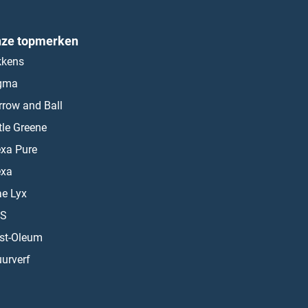
ze topmerken
kkens
gma
rrow and Ball
ttle Greene
exa Pure
exa
ae Lyx
S
st-Oleum
urverf