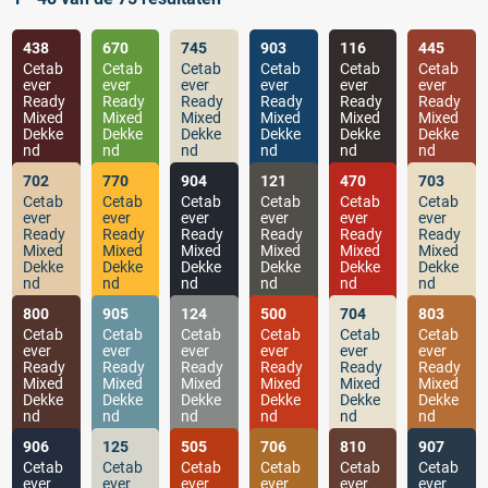
438
670
745
903
116
445
Cetab
Cetab
Cetab
Cetab
Cetab
Cetab
ever
ever
ever
ever
ever
ever
Ready
Ready
Ready
Ready
Ready
Ready
Mixed
Mixed
Mixed
Mixed
Mixed
Mixed
Dekke
Dekke
Dekke
Dekke
Dekke
Dekke
nd
nd
nd
nd
nd
nd
702
770
904
121
470
703
Cetab
Cetab
Cetab
Cetab
Cetab
Cetab
ever
ever
ever
ever
ever
ever
Ready
Ready
Ready
Ready
Ready
Ready
Mixed
Mixed
Mixed
Mixed
Mixed
Mixed
Dekke
Dekke
Dekke
Dekke
Dekke
Dekke
nd
nd
nd
nd
nd
nd
800
905
124
500
704
803
Cetab
Cetab
Cetab
Cetab
Cetab
Cetab
ever
ever
ever
ever
ever
ever
Ready
Ready
Ready
Ready
Ready
Ready
Mixed
Mixed
Mixed
Mixed
Mixed
Mixed
Dekke
Dekke
Dekke
Dekke
Dekke
Dekke
nd
nd
nd
nd
nd
nd
906
125
505
706
810
907
Cetab
Cetab
Cetab
Cetab
Cetab
Cetab
ever
ever
ever
ever
ever
ever