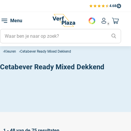
4.68
Bekijk de verfplaza beoord
Mijn be
Menu
Mijn pa
Account men
Naar mi
Mijn kl
Mijn g
Kleuren
Cetabever Ready Mixed Dekkend
Inlogge
Cetabever Ready Mixed Dekkend
1 - 48 van de 75 resultaten