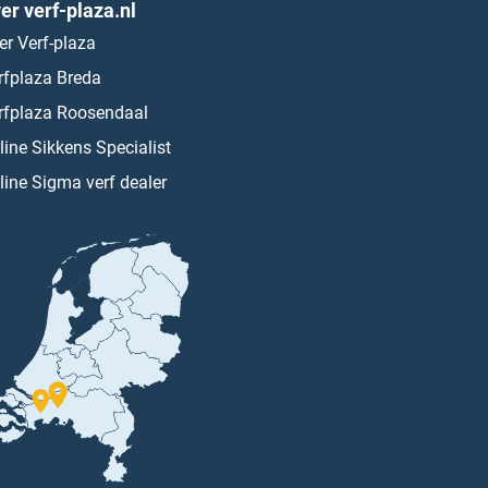
er verf-plaza.nl
er Verf-plaza
rfplaza Breda
rfplaza Roosendaal
line Sikkens Specialist
line Sigma verf dealer