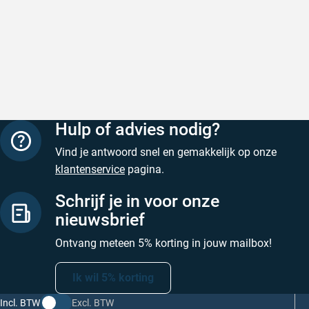
Snelle levering
Met (grat
Snelle levering, prijzen zijn goed. En
Met (grati
duidelijke website
sterren zi
Geschreven door Henri d. op 8 augustus 2026
Geschreven
Hulp of advies nodig?
Vind je antwoord snel en gemakkelijk op onze
klantenservice
pagina.
Schrijf je in voor onze
nieuwsbrief
Ontvang meteen 5% korting in jouw mailbox!
Ik wil 5% korting
Incl. BTW
Excl. BTW