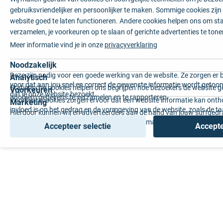
gebruiksvriendelijker en persoonlijker te maken. Sommige cookies zij
website goed te laten functioneren. Andere cookies helpen ons om sta
verzamelen, je voorkeuren op te slaan of gerichte advertenties te tone
Meer informatie vind je in onze
privacyverklaring
Noodzakelijk
Deze zijn nodig voor een goede werking van de website. Ze zorgen er 
Analytisch
voor dat aan jou snel en correct de gewenste informatie wordt getoon
Statistische cookies helpen ons begrijpen hoe bezoekers de website g
Voorkeuren
dat je onze website bezoekt.
anoniem gegevens te verzamelen en te rapporteren.
Voorkeurscookies zorgen ervoor dat een website informatie kan onth
Marketing
invloed is op het gedrag en de vormgeving van de website, zoals de t
Hierdoor kunnen wij en adverteerders aan de hand van jouw surfged
voorkeur of de regio waar u woont.
gepersonaliseerde online advertenties en op maat gemaakte content 
Accepteer selectie
Accepte