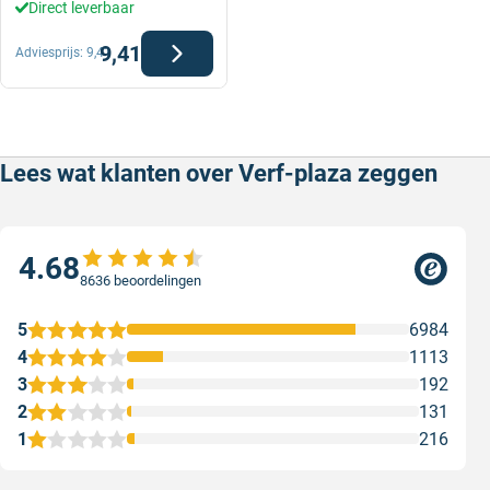
Direct leverbaar
9,41
Adviesprijs:
9,41
Lees wat klanten over Verf-plaza zeggen
4.68
8636 beoordelingen
5
6984
4
1113
3
192
2
131
1
216