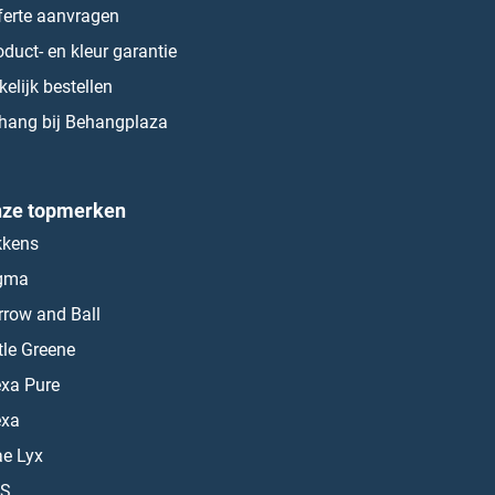
ferte aanvragen
oduct- en kleur garantie
kelijk bestellen
hang bij Behangplaza
ze topmerken
kkens
gma
rrow and Ball
ttle Greene
exa Pure
exa
ae Lyx
S