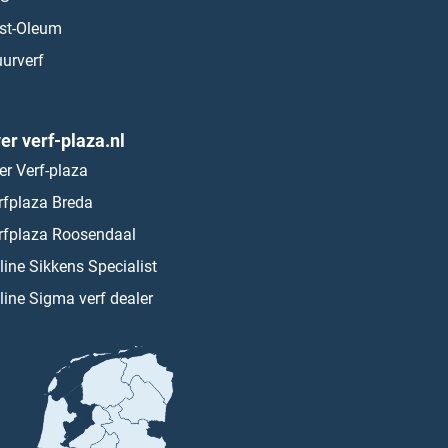
st-Oleum
urverf
er verf-plaza.nl
er Verf-plaza
rfplaza Breda
rfplaza Roosendaal
line Sikkens Specialist
line Sigma verf dealer