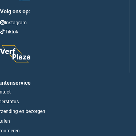
Volg ons op:
Instagram
Tiktok
antenservice
ntact
derstatus
rzending en bezorgen
talen
tourneren