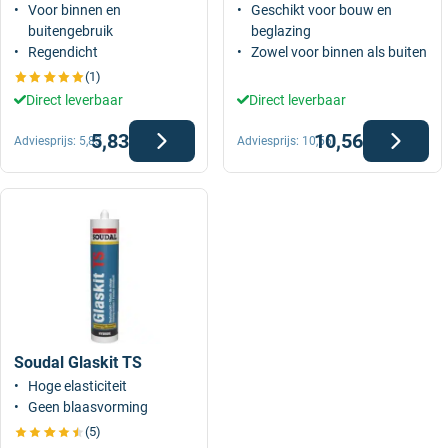
Voor binnen en
Geschikt voor bouw en
buitengebruik
beglazing
Regendicht
Zowel voor binnen als buiten
(1)
Direct leverbaar
Direct leverbaar
5,83
10,56
Adviesprijs:
5,83
Adviesprijs:
10,56
Soudal Glaskit TS
Hoge elasticiteit
Geen blaasvorming
(5)