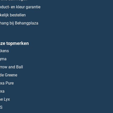
oduct- en kleur garantie
kelijk bestellen
hang bij Behangplaza
ze topmerken
kkens
gma
rrow and Ball
ttle Greene
exa Pure
exa
ae Lyx
S