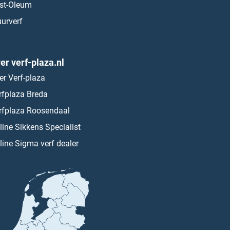
st-Oleum
urverf
er verf-plaza.nl
er Verf-plaza
rfplaza Breda
rfplaza Roosendaal
line Sikkens Specialist
line Sigma verf dealer