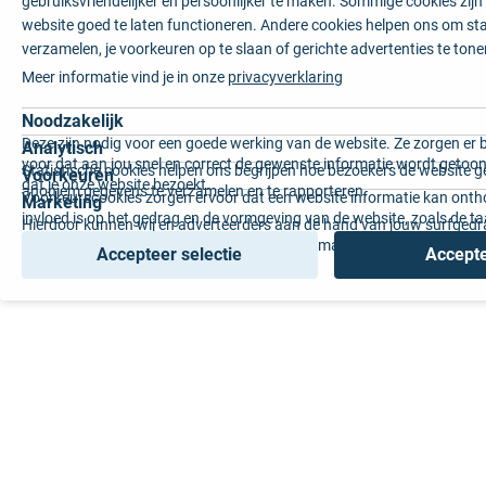
gebruiksvriendelijker en persoonlijker te maken. Sommige cookies zij
website goed te laten functioneren. Andere cookies helpen ons om sta
verzamelen, je voorkeuren op te slaan of gerichte advertenties te tone
Meer informatie vind je in onze
privacyverklaring
Noodzakelijk
Deze zijn nodig voor een goede werking van de website. Ze zorgen er 
Analytisch
voor dat aan jou snel en correct de gewenste informatie wordt getoon
Statistische cookies helpen ons begrijpen hoe bezoekers de website g
Voorkeuren
dat je onze website bezoekt.
anoniem gegevens te verzamelen en te rapporteren.
Voorkeurscookies zorgen ervoor dat een website informatie kan onth
Marketing
invloed is op het gedrag en de vormgeving van de website, zoals de t
Hierdoor kunnen wij en adverteerders aan de hand van jouw surfged
voorkeur of de regio waar u woont.
gepersonaliseerde online advertenties en op maat gemaakte content 
Accepteer selectie
Accepte