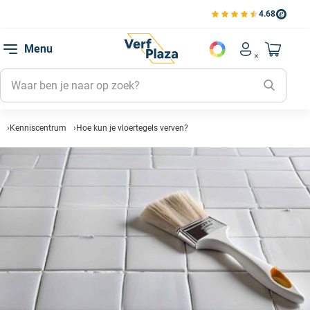
4.68
Bekijk de verfplaza beoord
Mijn be
Menu
Mijn pa
Account men
Naar mi
Mijn kl
Mijn g
Inlogge
Kenniscentrum
Hoe kun je vloertegels verven?