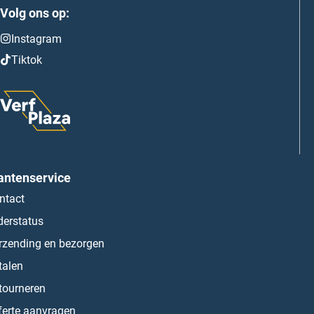
Volg ons op:
Instagram
Tiktok
antenservice
ntact
derstatus
rzending en bezorgen
talen
tourneren
ferte aanvragen