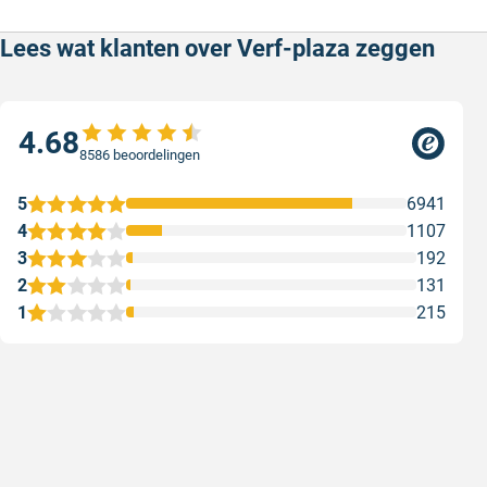
Lees wat klanten over Verf-plaza zeggen
4.68
8586 beoordelingen
5
6941
4
1107
3
192
2
131
1
215
Snel en correct bezorgd
Prima ver
Snel en correct bezorgd
Prima ver
Geschreven door Heleen W. op 6 augustus 2026
Geschreven