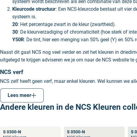
systeem wordt beschreven als een combinatie van deze 
Kleurcode structuur
: Een NCS-kleurcode bestaat uit vier d
systeem is.
20
: Het percentage zwart in de kleur (zwartheid).
30
: De kleurverzadiging of chromaticiteit (hoe sterk of inte
Y50R
: De tint, hier een menging van 50% geel (Y) en 50% ro
Naast dit gaat NCS nog veel verder en zet het kleuren in driedime
uitgelegd te krijgen adviseren we je om naar de NCS website te 
NCS verf
NCS zelf heeft geen verf, maar enkel kleuren. Wel kunnen we al
mengen we onder officiële mengmachines met originele kleurpasta
Lees meer
Het verschil tussen NCS en RAL
Andere kleuren in de NCS Kleuren coll
NCS en
RAL
zijn twee verschillende kleurensystemen en merken.
verschil tussen NCS en RAL is dat NCS veel meer kleuren heeft e
betere keus.
S 0300-N
S 0500-N
S 
Een veel gestelde vraag is welke NCS kleur is RAL 9010? Het a