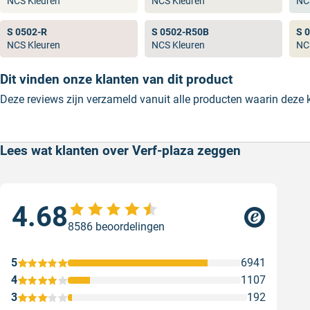
NCS Kleuren
NCS Kleuren
NC
populaire RAL kleuren.
S 0502-R
S 0502-R50B
S 
NCS Kleuren
NCS Kleuren
NC
Dit vinden onze klanten van dit product
Deze reviews zijn verzameld vanuit alle producten waarin deze
Lees wat klanten over Verf-plaza zeggen
4.68
Sne
8586 beoordelingen
Sne
Gesc
5
6941
4
1107
3
192