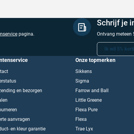
Schrijf je 
enservice
pagina.
Ontvang meteen 5
Ik wil 5% kort
ntenservice
Onze topmerken
tact
Sikkens
erstatus
Sigma
zending en bezorgen
Farrow and Ball
alen
Little Greene
ourneren
Flexa Pure
erte aanvragen
Flexa
uct- en kleur garantie
Trae Lyx