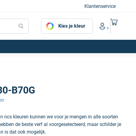
Klantenservice
Naar mijn
Kies je kleur
Account menu
30-B70G
en
n ncs kleuren kunnen we voor je mengen in alle soorten
hebben de beste verf al voorgeselecteerd, maar schilder je
an is dat ook mogelijk.