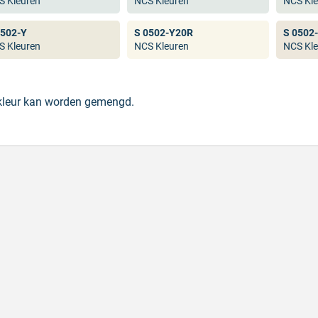
S Kleuren
NCS Kleuren
NCS Kle
0502-Y
S 0502-Y20R
S 0502
S Kleuren
NCS Kleuren
NCS Kle
 kleur kan worden gemengd.
l en correct bezorgd
Prima verpakt e
l en correct bezorgd
Prima verpakt en
hreven door Heleen W. op 6 augustus 2026
Geschreven door Pa