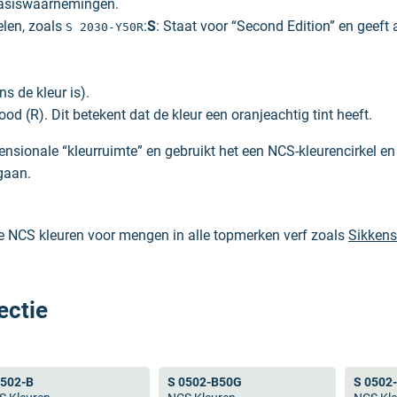
basiswaarnemingen.
elen, zoals
:
S
: Staat voor “Second Edition” en geeft 
S 2030-Y50R
ns de kleur is).
od (R). Dit betekent dat de kleur een oranjeachtig tint heeft.
nsionale “kleurruimte” en gebruikt het een NCS-kleurencirkel en -
gaan.
le NCS kleuren voor mengen in alle topmerken verf zoals
Sikkens
’s waardoor je altijd verzekerd bent van de juiste NCS kleur.
ectie
 Beide zijn wel enorm populair en worden naast de verfwereld oo
n RAL alleen standaard kleuren heeft. Wanneer je een hele speci
0502-B
S 0502-B50G
S 0502
ntwoord hierop is eenvoudig: NCS heeft geen RAL kleuren en dus