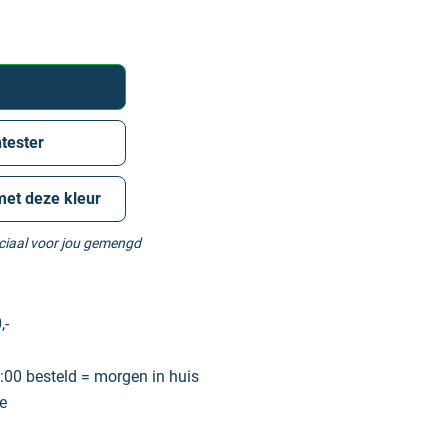
tester
met deze kleur
eciaal voor jou gemengd
,-
00 besteld = morgen in huis
e