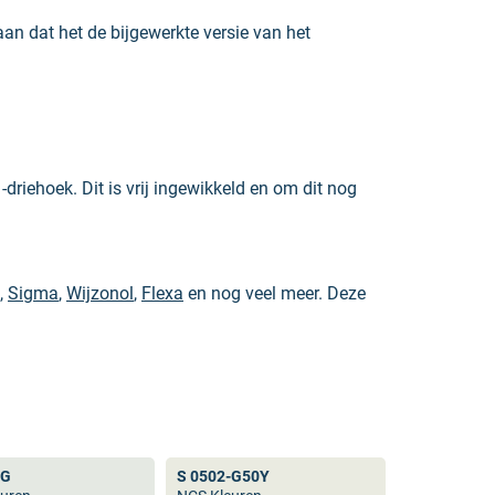
aan dat het de bijgewerkte versie van het
driehoek. Dit is vrij ingewikkeld en om dit nog
,
Sigma
,
Wijzonol
,
Flexa
en nog veel meer. Deze
k gebruikt in andere industrieën. Het grote
fieke kleur zoekt is de NCS kleurenwaaier een
-G
S 0502-G50Y
 ook niet
RAL 9010
. Dit geldt ook voor andere