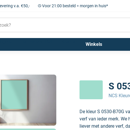
levering v.a. €50,-
Voor 21:00 besteld = morgen in huis*
Sigma
Farrow and Ball
Kleuren
Winkels
S 05
NCS Kleur
De kleur S 0530-B70G va
verf van ieder merk. We 
liever met andere verf, d