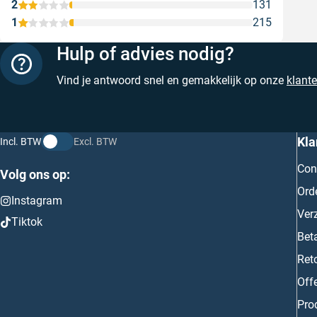
2
131
1
215
Hulp of advies nodig?
Vind je antwoord snel en gemakkelijk op onze
klant
Kla
Incl. BTW
Excl. BTW
Con
Volg ons op:
Ord
Instagram
Ver
Tiktok
Bet
Ret
Off
Prod