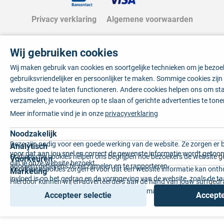
Privacy verklaring
Algemene voorwaarden
Wij gebruiken cookies
Wij maken gebruik van cookies en soortgelijke technieken om je bezo
gebruiksvriendelijker en persoonlijker te maken. Sommige cookies zij
website goed te laten functioneren. Andere cookies helpen ons om sta
verzamelen, je voorkeuren op te slaan of gerichte advertenties te tone
Meer informatie vind je in onze
privacyverklaring
Noodzakelijk
Deze zijn nodig voor een goede werking van de website. Ze zorgen er 
Analytisch
voor dat aan jou snel en correct de gewenste informatie wordt getoon
Statistische cookies helpen ons begrijpen hoe bezoekers de website g
Voorkeuren
dat je onze website bezoekt.
anoniem gegevens te verzamelen en te rapporteren.
Voorkeurscookies zorgen ervoor dat een website informatie kan onth
Marketing
invloed is op het gedrag en de vormgeving van de website, zoals de t
Hierdoor kunnen wij en adverteerders aan de hand van jouw surfged
voorkeur of de regio waar u woont.
gepersonaliseerde online advertenties en op maat gemaakte content 
Accepteer selectie
Accepte