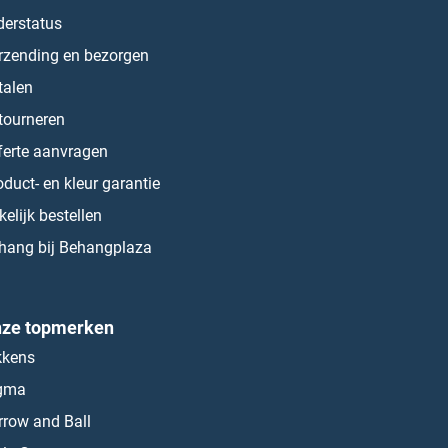
derstatus
rzending en bezorgen
talen
tourneren
ferte aanvragen
oduct- en kleur garantie
kelijk bestellen
hang bij Behangplaza
ze topmerken
kkens
gma
rrow and Ball