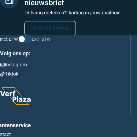
nieuwsbrief
Ontvang meteen 5% korting in jouw mailbox!
Ik wil 5% korting
Incl. BTW
Excl. BTW
Volg ons op:
Instagram
Tiktok
antenservice
ntact