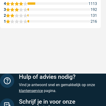
4
1113
3
192
2
131
1
216
Snelle levering
Met (grat
Snelle levering, prijzen zijn goed. En
Met (grati
duidelijke website
sterren zi
Geschreven door Henri d. op 8 augustus 2026
Geschreven
Hulp of advies nodig?
Vind je antwoord snel en gemakkelijk op onze
klantenservice
pagina.
Schrijf je in voor onze