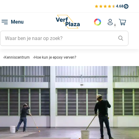
4.68
Bekijk de verfplaza beoord
Mijn be
Menu
Mijn pa
Account men
Naar mi
Mijn kl
Mijn g
Inlogge
Kenniscentrum
Hoe kun je epoxy verven?