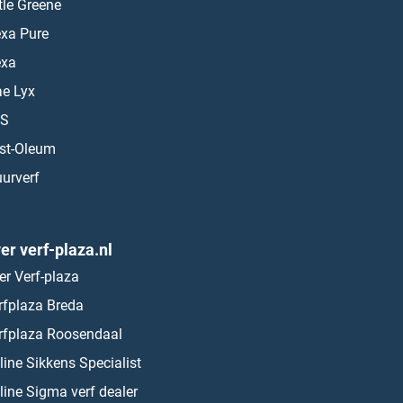
ttle Greene
exa Pure
exa
ae Lyx
S
st-Oleum
urverf
er verf-plaza.nl
er Verf-plaza
rfplaza Breda
rfplaza Roosendaal
line Sikkens Specialist
line Sigma verf dealer