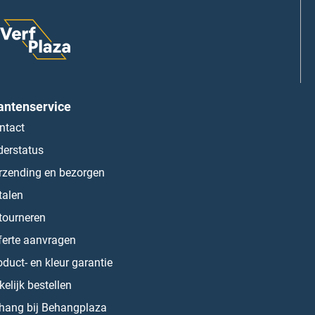
antenservice
ntact
derstatus
rzending en bezorgen
talen
tourneren
ferte aanvragen
oduct- en kleur garantie
kelijk bestellen
hang bij Behangplaza