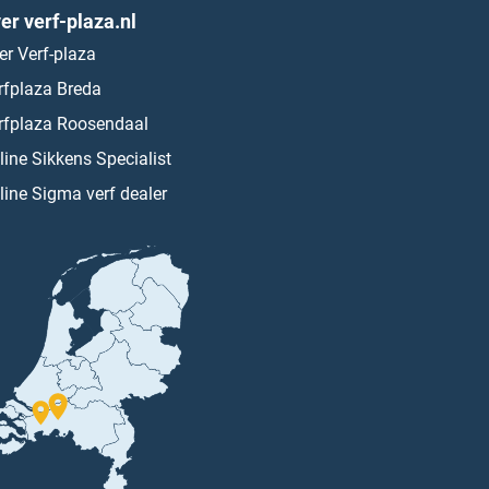
er verf-plaza.nl
er Verf-plaza
rfplaza Breda
rfplaza Roosendaal
line Sikkens Specialist
line Sigma verf dealer