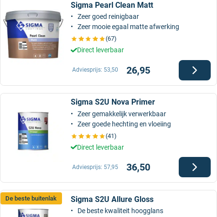
Sigma Pearl Clean Matt
Zeer goed reinigbaar
Zeer mooie egaal matte afwerking
(67)
Direct leverbaar
26,95
Adviesprijs:
53,50
Sigma S2U Nova Primer
Zeer gemakkelijk verwerkbaar
Zeer goede hechting en vloeiing
(41)
Direct leverbaar
36,50
Adviesprijs:
57,95
Sigma S2U Allure Gloss
De beste buitenlak
De beste kwaliteit hoogglans