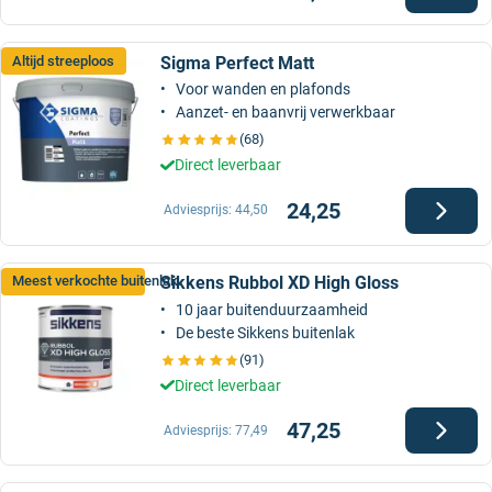
Sigma Perfect Matt
Altijd streeploos
Voor wanden en plafonds
Aanzet- en baanvrij verwerkbaar
(68)
Direct leverbaar
24,25
Adviesprijs:
44,50
Sikkens Rubbol XD High Gloss
Meest verkochte buitenlak
10 jaar buitenduurzaamheid
De beste Sikkens buitenlak
(91)
Direct leverbaar
47,25
Adviesprijs:
77,49