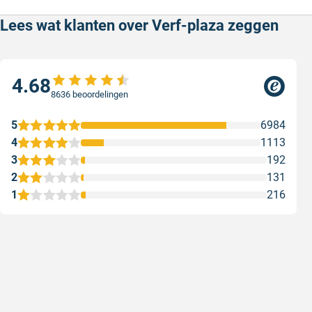
Lees wat klanten over Verf-plaza zeggen
4.68
8636 beoordelingen
5
6984
4
1113
3
192
2
131
1
216
Snelle levering
Met (grat
Snelle levering, prijzen zijn goed. En
Met (grati
duidelijke website
sterren zi
Geschreven door Henri d. op 8 augustus 2026
Geschreven