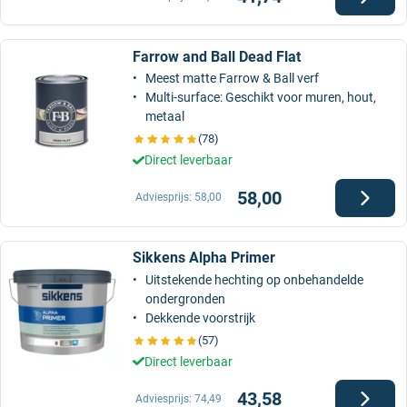
Farrow and Ball Dead Flat
Meest matte Farrow & Ball verf
Multi-surface: Geschikt voor muren, hout,
metaal
(78)
Direct leverbaar
58,00
Adviesprijs:
58,00
Sikkens Alpha Primer
Uitstekende hechting op onbehandelde
ondergronden
Dekkende voorstrijk
(57)
Direct leverbaar
43,58
Adviesprijs:
74,49