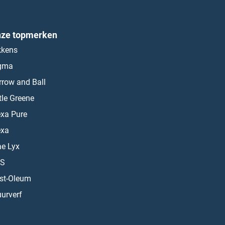
ze topmerken
kkens
gma
rrow and Ball
ttle Greene
exa Pure
exa
ae Lyx
S
st-Oleum
urverf