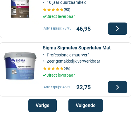
10 jaar duurzaamheid
(93)
Direct leverbaar
46,95
Adviesprijs:
78,95
Sigma Sigmatex Superlatex Mat
Professionele muurverf
Zeer gemakkelijk verwerkbaar
(46)
Direct leverbaar
22,75
Adviesprijs:
45,50
Vorige
Volgende