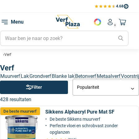
4.68
Bekijk de verfplaza beoord
Mijn be
Menu
Mijn pa
Account men
Naar mi
Mijn kl
Mijn g
Verf
Inlogge
Verf
Muurverf
Lak
Grondverf
Blanke lak
Betonverf
Metaalverf
Voorstri
Filter
Populariteit
428 resultaten
Sikkens Alphacryl Pure Mat SF
De beste muurverf
De beste Sikkens muurverf
Perfecte vloei en schrobvast zonder
opglanzen