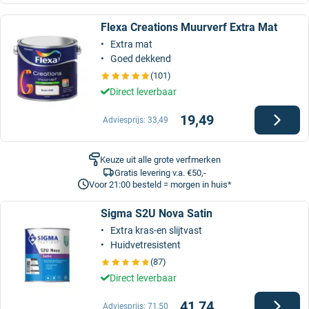
Flexa Creations Muurverf Extra Mat
Extra mat
Goed dekkend
(101)
Direct leverbaar
19,49
Adviesprijs:
33,49
Keuze uit alle grote verfmerken
Gratis levering v.a. €50,-
Voor 21:00 besteld = morgen in huis*
Sigma S2U Nova Satin
Extra kras-en slijtvast
Huidvetresistent
(87)
Direct leverbaar
41,74
Adviesprijs:
71,50