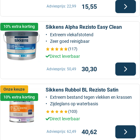
15,55
Adviesprijs:
22,99
Sikkens Alpha Rezisto Easy Clean
10% extra korting
Extreem vlekafstotend
Zeer goed reinigbaar
(117)
Direct leverbaar
30,30
Adviesprijs:
50,49
Sikkens Rubbol BL Rezisto Satin
Onze keuze
10% extra korting
Extreem bestand tegen vlekken en krassen
Zijdeglans op waterbasis
(103)
Direct leverbaar
40,62
Adviesprijs:
62,49