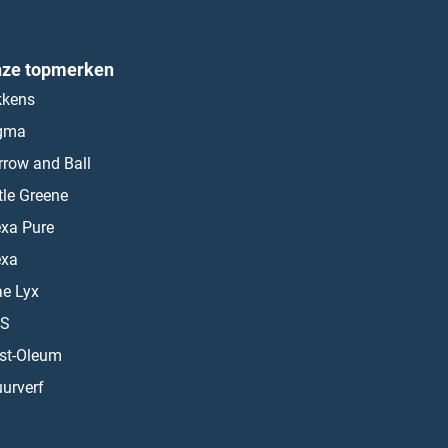
ze topmerken
kkens
gma
rrow and Ball
ttle Greene
exa Pure
exa
ae Lyx
S
st-Oleum
urverf