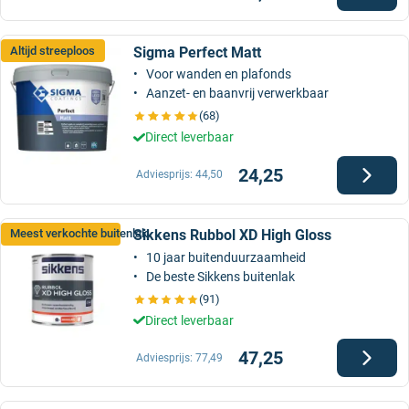
Sigma Perfect Matt
Altijd streeploos
Voor wanden en plafonds
Aanzet- en baanvrij verwerkbaar
(68)
Direct leverbaar
24,25
Adviesprijs:
44,50
Sikkens Rubbol XD High Gloss
Meest verkochte buitenlak
10 jaar buitenduurzaamheid
De beste Sikkens buitenlak
(91)
Direct leverbaar
47,25
Adviesprijs:
77,49