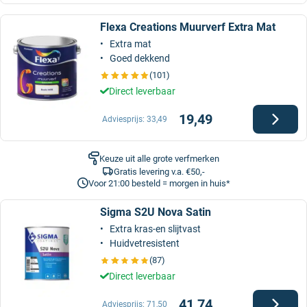
Flexa Creations Muurverf Extra Mat
Extra mat
Goed dekkend
(101)
Direct leverbaar
19,49
Adviesprijs:
33,49
Keuze uit alle grote verfmerken
Gratis levering v.a. €50,-
Voor 21:00 besteld = morgen in huis*
Sigma S2U Nova Satin
Extra kras-en slijtvast
Huidvetresistent
(87)
Direct leverbaar
41,74
Adviesprijs:
71,50