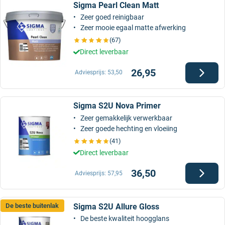
Sigma Pearl Clean Matt
Zeer goed reinigbaar
Zeer mooie egaal matte afwerking
(67)
Direct leverbaar
26,95
Adviesprijs:
53,50
Sigma S2U Nova Primer
Zeer gemakkelijk verwerkbaar
Zeer goede hechting en vloeiing
(41)
Direct leverbaar
36,50
Adviesprijs:
57,95
Sigma S2U Allure Gloss
De beste buitenlak
De beste kwaliteit hoogglans