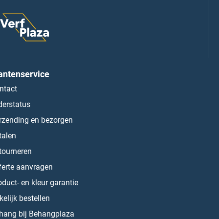
antenservice
ntact
derstatus
rzending en bezorgen
talen
tourneren
ferte aanvragen
oduct- en kleur garantie
kelijk bestellen
hang bij Behangplaza