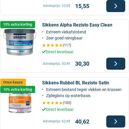
15,55
Adviesprijs:
22,99
Sikkens Alpha Rezisto Easy Clean
10% extra korting
Extreem vlekafstotend
Zeer goed reinigbaar
(117)
Direct leverbaar
30,30
Adviesprijs:
50,49
Sikkens Rubbol BL Rezisto Satin
Onze keuze
10% extra korting
Extreem bestand tegen vlekken en krassen
Zijdeglans op waterbasis
(103)
Direct leverbaar
40,62
Adviesprijs:
62,49