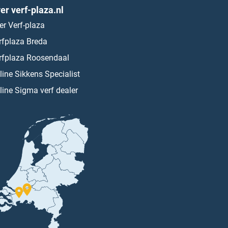
er verf-plaza.nl
er Verf-plaza
rfplaza Breda
rfplaza Roosendaal
line Sikkens Specialist
line Sigma verf dealer