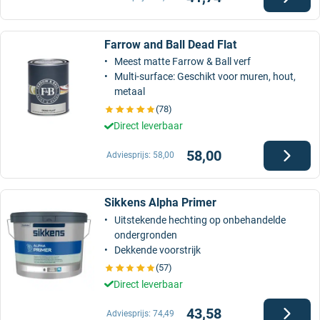
Farrow and Ball Dead Flat
Meest matte Farrow & Ball verf
Multi-surface: Geschikt voor muren, hout,
metaal
(78)
Direct leverbaar
58,00
Adviesprijs:
58,00
Sikkens Alpha Primer
Uitstekende hechting op onbehandelde
ondergronden
Dekkende voorstrijk
(57)
Direct leverbaar
43,58
Adviesprijs:
74,49