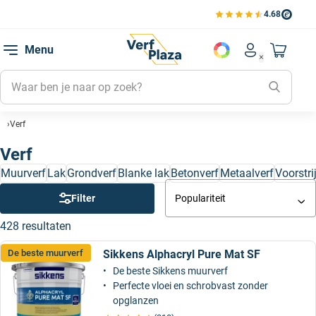
4.68
Bekijk de verfplaza beoord
Mijn be
Menu
Mijn pa
Account men
Naar mi
Mijn kl
Mijn g
Verf
Inlogge
Verf
Muurverf
Lak
Grondverf
Blanke lak
Betonverf
Metaalverf
Voorstri
Filter
Populariteit
428 resultaten
Sikkens Alphacryl Pure Mat SF
De beste muurverf
De beste Sikkens muurverf
Perfecte vloei en schrobvast zonder
opglanzen