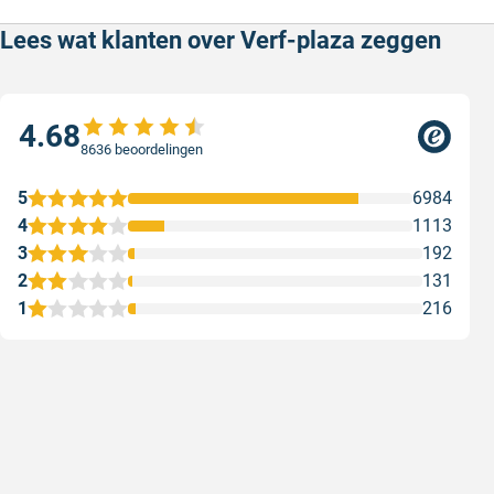
Lees wat klanten over Verf-plaza zeggen
4.68
8636 beoordelingen
5
6984
4
1113
3
192
2
131
1
216
Snelle levering
Met (grat
Snelle levering, prijzen zijn goed. En
Met (grati
duidelijke website
sterren zi
Geschreven door Henri d. op 8 augustus 2026
Geschreven