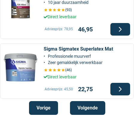
10 jaar duurzaamheid
(93)
Direct leverbaar
46,95
Adviesprijs:
78,95
Sigma Sigmatex Superlatex Mat
Professionele muurverf
Zeer gemakkelijk verwerkbaar
(46)
Direct leverbaar
22,75
Adviesprijs:
45,50
Vorige
Volgende