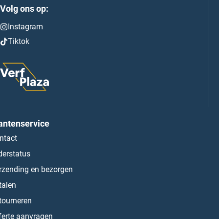
Volg ons op:
Instagram
Tiktok
antenservice
ntact
derstatus
rzending en bezorgen
talen
tourneren
ferte aanvragen