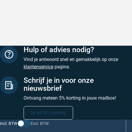
Snelle levering
Keurig
Snelle levering!
Goed verp
prijs
Geschreven door Nancy K. op 7 augustus 2026
Geschreve
Hulp of advies nodig?
Vind je antwoord snel en gemakkelijk op onze
klantenservice
pagina.
Schrijf je in voor onze
nieuwsbrief
Ontvang meteen 5% korting in jouw mailbox!
Ik wil 5% korting
Incl. BTW
Excl. BTW