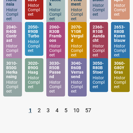
nsia
k
ment
Histor
Histor
Histor
Histor
Compl
Histor
Histor
Compl
Compl
Compl
eet
Compl
Compl
eet
eet
eet
eet
eet
2040-
2050-
2060-
2070-
2360-
2653-
R40B
R90B
R30B
Y10R
R10B
R80B
Contr
Turbo
Framb
Vergul
Aanda
Koren
ast
oos
d
cht
blauw
Histor
Histor
Compl
Histor
Histor
Histor
Histor
Compl
eet
Compl
Compl
Compl
Compl
eet
eet
eet
eet
eet
3010-
3020-
3030-
3040-
3050-
3060-
B50G
B90G
R50B
R60B
R80B
G80Y
Herka
Haag
Passe
Verras
Stoer
Gras
nsing
nd
send
Histor
Histor
Histor
Histor
Compl
Histor
Histor
Compl
Compl
Compl
eet
Compl
Compl
eet
eet
eet
eet
eet
1
2
3
4
5
10
57
.