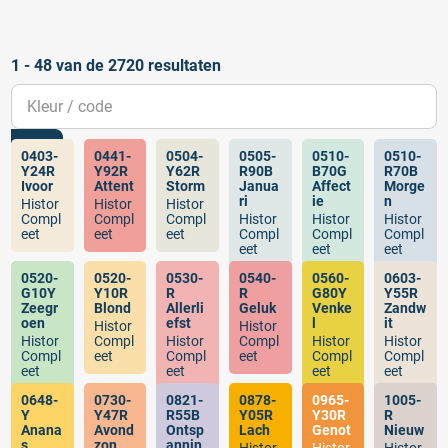
Histor de
mooiste
kleurselectie van
1 - 48 van de 2720 resultaten
nu
0403-
0441-
0504-
0505-
0510-
0510-
Y24R
Y92R
Y62R
R90B
B70G
R70B
Ivoor
Attent
Storm
Janua
Affect
Morge
ri
ie
n
Histor
Histor
Histor
Compl
Compl
Compl
Histor
Histor
Histor
eet
eet
eet
Compl
Compl
Compl
eet
eet
eet
0520-
0520-
0530-
0540-
0560-
0603-
G10Y
Y10R
R
R
G80Y
Y55R
Zeegr
Blond
Allerli
Geluk
Venke
Zandw
oen
efst
l
it
Histor
Histor
Histor
Compl
Histor
Compl
Histor
Histor
Compl
eet
Compl
eet
Compl
Compl
eet
eet
eet
eet
0648-
0730-
0821-
0878-
0965-
1005-
Y
Y47R
R55B
Y05R
Y30R
R
Anana
Avond
Ontsp
Lach
Genot
Nieuw
s
zon
annin