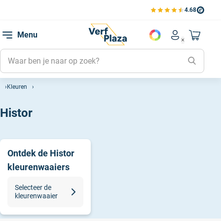
4.68
Bekijk de verfplaza beoord
Mijn be
Menu
Mijn pa
Account men
Naar mi
Mijn kl
Mijn g
Kleuren
Inlogge
Histor
Ontdek de Histor
kleurenwaaiers
Selecteer de
kleurenwaaier
Alle waaiers