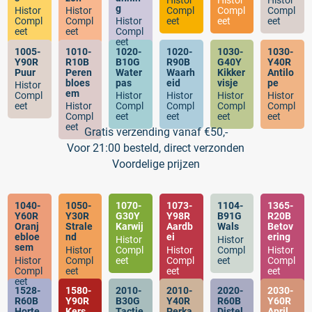
Histor
Histor
Histor
g
Histor
Histor
Compl
Compl
Compl
Compl
Compl
Histor
eet
eet
eet
eet
eet
Compl
eet
1005-
1010-
1020-
1020-
1030-
1030-
Y90R
R10B
B10G
R90B
G40Y
Y40R
Puur
Peren
Water
Waarh
Kikker
Antilo
bloes
pas
eid
visje
pe
Histor
em
Compl
Histor
Histor
Histor
Histor
eet
Histor
Compl
Compl
Compl
Compl
Compl
eet
eet
eet
eet
eet
Gratis verzending vanaf €50,-
Voor 21:00 besteld, direct verzonden
Voordelige prijzen
1040-
1050-
1070-
1073-
1104-
1365-
Y60R
Y30R
G30Y
Y98R
B91G
R20B
Oranj
Strale
Karwij
Aardb
Wals
Betov
ebloe
nd
ei
ering
Histor
Histor
sem
Histor
Compl
Histor
Compl
Histor
Histor
Compl
eet
Compl
eet
Compl
Compl
eet
eet
eet
eet
1528-
1580-
2010-
2010-
2020-
2030-
R60B
Y90R
B30G
Y40R
R60B
Y60R
Horte
Kers
Tactie
Perka
Distel
April