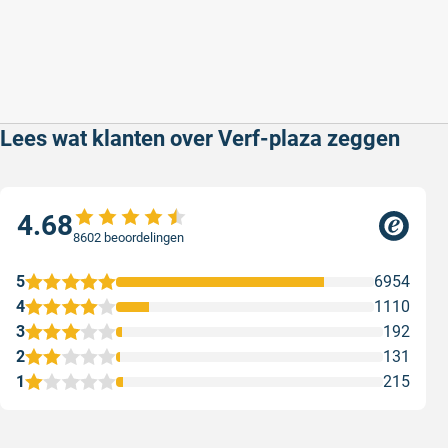
Lees wat klanten over Verf-plaza zeggen
4.68
8602 beoordelingen
5
6954
4
1110
3
192
2
131
1
215