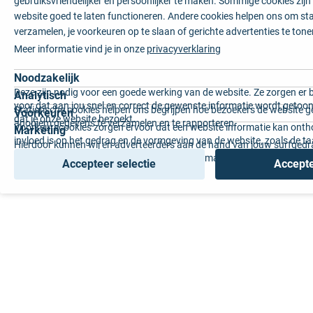
gebruiksvriendelijker en persoonlijker te maken. Sommige cookies zij
website goed te laten functioneren. Andere cookies helpen ons om sta
verzamelen, je voorkeuren op te slaan of gerichte advertenties te tone
Meer informatie vind je in onze
privacyverklaring
Noodzakelijk
Deze zijn nodig voor een goede werking van de website. Ze zorgen er 
Analytisch
voor dat aan jou snel en correct de gewenste informatie wordt getoon
Statistische cookies helpen ons begrijpen hoe bezoekers de website g
Voorkeuren
dat je onze website bezoekt.
anoniem gegevens te verzamelen en te rapporteren.
Voorkeurscookies zorgen ervoor dat een website informatie kan onth
Marketing
invloed is op het gedrag en de vormgeving van de website, zoals de t
Hierdoor kunnen wij en adverteerders aan de hand van jouw surfged
voorkeur of de regio waar u woont.
gepersonaliseerde online advertenties en op maat gemaakte content 
Accepteer selectie
Accepte