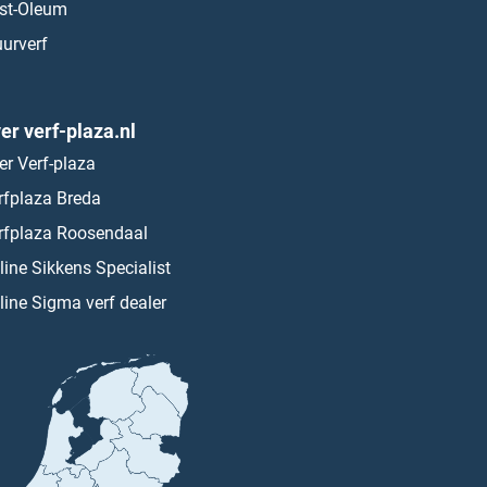
st-Oleum
urverf
er verf-plaza.nl
er Verf-plaza
rfplaza Breda
rfplaza Roosendaal
line Sikkens Specialist
line Sigma verf dealer