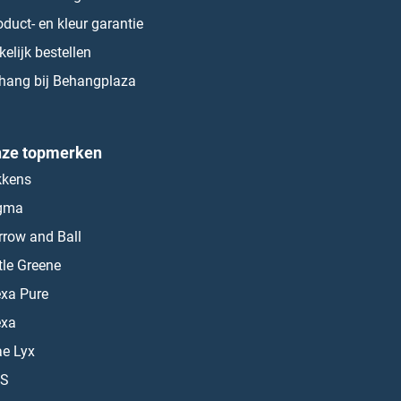
oduct- en kleur garantie
kelijk bestellen
hang bij Behangplaza
ze topmerken
kkens
gma
rrow and Ball
ttle Greene
exa Pure
exa
ae Lyx
S